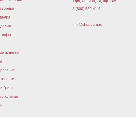
Уфа, Ленина, 70, оф. 705
варения
8 (800) 550-41-54
оделия
info@shopbarn.ru
оделия
шкафы
ря
ые изделия
ы
ирование
колонки
и Грили
астольные
ни