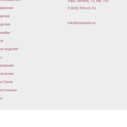
Уфа, Ленина, 70, оф. 705
варения
8 (800) 550-41-54
оделия
info@shopbarn.ru
оделия
шкафы
ря
ые изделия
ы
ирование
колонки
и Грили
астольные
ни