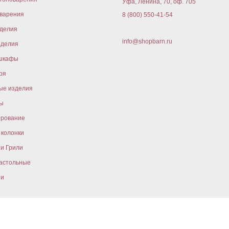
Уфа, Ленина, 70, оф. 705
варения
8 (800) 550-41-54
оделия
info@shopbarn.ru
оделия
шкафы
ря
ые изделия
ы
ирование
колонки
и Грили
астольные
ни