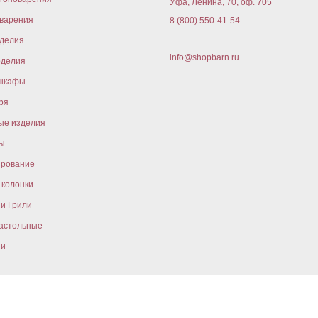
Уфа, Ленина, 70, оф. 705
варения
8 (800) 550-41-54
оделия
info@shopbarn.ru
оделия
шкафы
ря
ые изделия
ы
ирование
колонки
и Грили
астольные
ни