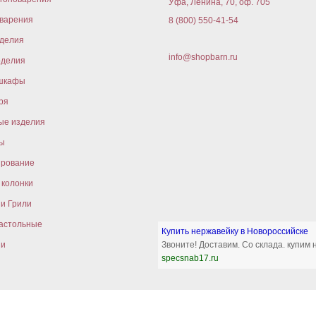
Уфа, Ленина, 70, оф. 705
варения
8 (800) 550-41-54
оделия
info@shopbarn.ru
оделия
шкафы
ря
ые изделия
ы
ирование
колонки
и Грили
астольные
Купить нержавейку в Новороссийске
ни
Звоните! Доставим. Со склада. купим
specsnab17.ru